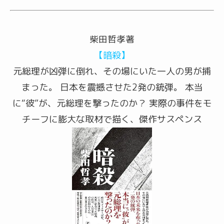
柴田哲孝著
【暗殺】
元総理が凶弾に倒れ、その場にいた一人の男が捕
まった。 日本を震撼させた2発の銃弾。 本当
に“彼”が、元総理を撃ったのか？ 実際の事件をモ
チーフに膨大な取材で描く、傑作サスペンス